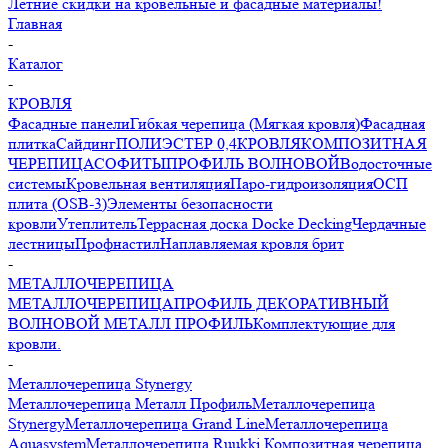
Летние скидки на кровельные и фасадные материалы!
Главная
-
Каталог
-
КРОВЛЯ
Фасадные панели
Гибкая черепица (Мягкая кровля)
Фасадная
плитка
Сайдинг
ПОЛИЭСТЕР 0,4
КРОВЛЯ
КОМПОЗИТНАЯ
ЧЕРЕПИЦА
СОФИТЫ
ПРОФИЛЬ ВОЛНОВОЙ
Водосточные
системы
Кровельная вентиляция
Паро-гидроизоляция
ОСП
плита (OSB-3)
Элементы безопасности
кровли
Утеплитель
Террасная доска Docke Decking
Чердачные
лестницы
Профнастил
Наплавляемая кровля брит
-
МЕТАЛЛОЧЕРЕПИЦА
МЕТАЛЛОЧЕРЕПИЦА
ПРОФИЛЬ ДЕКОРАТИВНЫЙ
ВОЛНОВОЙ МЕТАЛЛ ПРОФИЛЬ
Комплектующие для
кровли.
-
Металлочерепица Stynergy
Металлочерепица Металл Профиль
Металлочерепица
Stynergy
Металлочерепица Grand Line
Металлочерепица
Aquasystem
Металлочерепица Ruukki
Композитная черепица