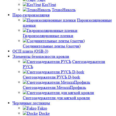
KroVent
ТехноНиколь
Паро-гидроизоляция
Пароизоляционные
пленки
Гидроизоляционные пленки
Соединительные ленты (скотчи)
ОСП плита (OSB-3)
Элементы безопасности кровли
Снегозадержатели
РУСЬ
Снегозадержатели РУСЬ D-bork
Снегозадержатели МеталлПрофиль
Снегозадержатели для мягкой кровли
Чердачные лестницы
Fakro
Docke