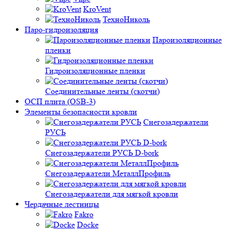
KroVent
ТехноНиколь
Паро-гидроизоляция
Пароизоляционные
пленки
Гидроизоляционные пленки
Соединительные ленты (скотчи)
ОСП плита (OSB-3)
Элементы безопасности кровли
Снегозадержатели
РУСЬ
Снегозадержатели РУСЬ D-bork
Снегозадержатели МеталлПрофиль
Снегозадержатели для мягкой кровли
Чердачные лестницы
Fakro
Docke