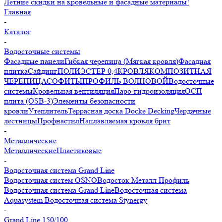
Летние скидки на кровельные и фасадные материалы!
Главная
-
Каталог
-
Водосточные системы
Фасадные панели
Гибкая черепица (Мягкая кровля)
Фасадная
плитка
Сайдинг
ПОЛИЭСТЕР 0,4
КРОВЛЯ
КОМПОЗИТНАЯ
ЧЕРЕПИЦА
СОФИТЫ
ПРОФИЛЬ ВОЛНОВОЙ
Водосточные
системы
Кровельная вентиляция
Паро-гидроизоляция
ОСП
плита (OSB-3)
Элементы безопасности
кровли
Утеплитель
Террасная доска Docke Decking
Чердачные
лестницы
Профнастил
Наплавляемая кровля брит
-
Металлические
Металлические
Пластиковые
-
Водосточная система Grand Line
Водосточная систем OSNO
Водосток Металл Профиль
Водосточная система Grand Line
Водосточная система
Aquasystem
Водосточная система Stynergy
-
Grand Line 150/100