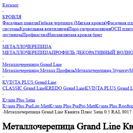
Каталог
-
КРОВЛЯ
Фасадные панели
Гибкая черепица (Мягкая кровля)
Фасадная пл
системы
Кровельная вентиляция
Паро-гидроизоляция
ОСП плита
лестницы
Профнастил
Наплавляемая кровля брит
-
МЕТАЛЛОЧЕРЕПИЦА
МЕТАЛЛОЧЕРЕПИЦА
ПРОФИЛЬ ДЕКОРАТИВНЫЙ ВОЛН
-
Металлочерепица Grand Line
Металлочерепица Металл Профиль
Металлочерепица Stynergy
М
-
KVINTA PLUS Grand Line
CLASSIC Grand Line
KREDO Grand Line
KVINTA PLUS Grand L
-
Kvinta Plus Satin
Kvinta Plus PurLite Matt
Kvinta Plus PurPro Matt
Kvinta Plus Roofto
-
Металлочерепица Grand Line Квинта Плюс Satin 0.5 RAL 8017
Металлочерепица Grand Line Кв