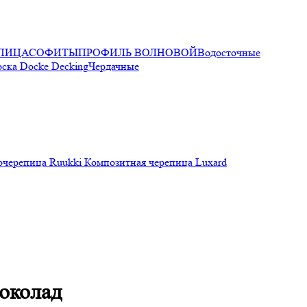
ПИЦА
СОФИТЫ
ПРОФИЛЬ ВОЛНОВОЙ
Водосточные
оска Docke Decking
Чердачные
очерепица Ruukki
Композитная черепица Luxard
околад