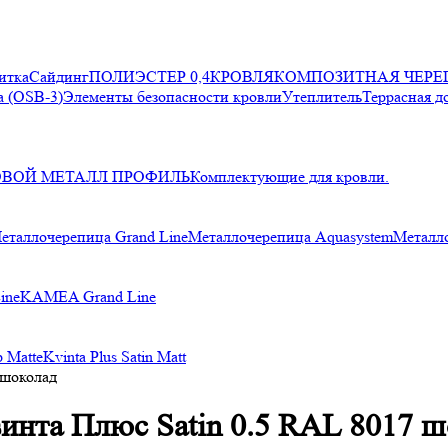
итка
Сайдинг
ПОЛИЭСТЕР 0,4
КРОВЛЯ
КОМПОЗИТНАЯ ЧЕРЕ
 (OSB-3)
Элементы безопасности кровли
Утеплитель
Террасная д
ОВОЙ МЕТАЛЛ ПРОФИЛЬ
Комплектующие для кровли.
еталлочерепица Grand Line
Металлочерепица Aquasystem
Металл
ine
KAMEA Grand Line
p Matte
Kvinta Plus Satin Matt
 шоколад
инта Плюс Satin 0.5 RAL 8017 ш