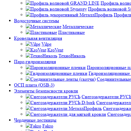
Профиль вол
Профиль волновой St
Профиль
Водосточные системы
Металлические
Пластиковые
Кровельная вентиляция
Vilpe
KroVent
ТехноНиколь
Паро-гидроизоляция
Пароизоляционные п
Гидроизоляционные
Соединительные 
ОСП плита (OSB-3)
Элементы безопасности кровли
Снегозадержатели РУС
Снегозадержател
Снегозадерж
Снегозадер
Чердачные лестницы
Fakro