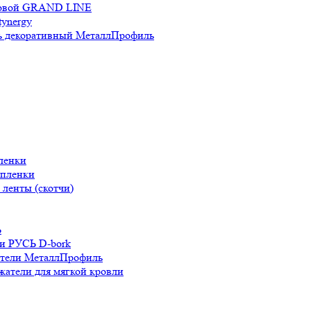
новой GRAND LINE
ynergy
 декоративный МеталлПрофиль
ленки
 пленки
ленты (скотчи)
Ь
и РУСЬ D-bork
атели МеталлПрофиль
жатели для мягкой кровли