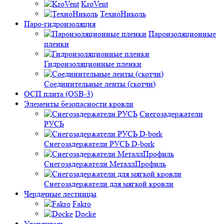
KroVent
ТехноНиколь
Паро-гидроизоляция
Пароизоляционные
пленки
Гидроизоляционные пленки
Соединительные ленты (скотчи)
ОСП плита (OSB-3)
Элементы безопасности кровли
Снегозадержатели
РУСЬ
Снегозадержатели РУСЬ D-bork
Снегозадержатели МеталлПрофиль
Снегозадержатели для мягкой кровли
Чердачные лестницы
Fakro
Docke
Утеплитель