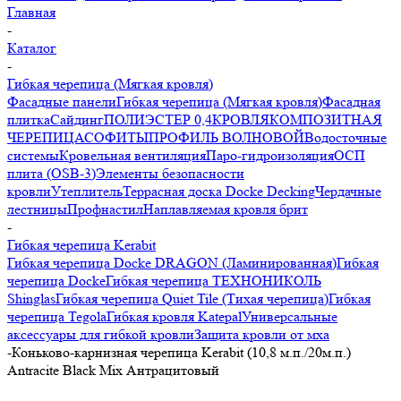
Главная
-
Каталог
-
Гибкая черепица (Мягкая кровля)
Фасадные панели
Гибкая черепица (Мягкая кровля)
Фасадная
плитка
Сайдинг
ПОЛИЭСТЕР 0,4
КРОВЛЯ
КОМПОЗИТНАЯ
ЧЕРЕПИЦА
СОФИТЫ
ПРОФИЛЬ ВОЛНОВОЙ
Водосточные
системы
Кровельная вентиляция
Паро-гидроизоляция
ОСП
плита (OSB-3)
Элементы безопасности
кровли
Утеплитель
Террасная доска Docke Decking
Чердачные
лестницы
Профнастил
Наплавляемая кровля брит
-
Гибкая черепица Kerabit
Гибкая черепица Docke DRAGON (Ламинированная)
Гибкая
черепица Docke
Гибкая черепица ТЕХНОНИКОЛЬ
Shinglas
Гибкая черепица Quiet Tile (Тихая черепица)
Гибкая
черепица Tegola
Гибкая кровля Katepal
Универсальные
аксессуары для гибкой кровли
Защита кровли от мха
-
Коньково-карнизная черепица Kerabit (10,8 м.п./20м.п.)
Antracite Black Mix Антрацитовый