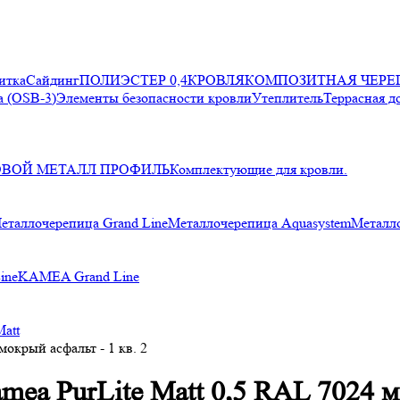
итка
Сайдинг
ПОЛИЭСТЕР 0,4
КРОВЛЯ
КОМПОЗИТНАЯ ЧЕРЕ
 (OSB-3)
Элементы безопасности кровли
Утеплитель
Террасная д
ОВОЙ МЕТАЛЛ ПРОФИЛЬ
Комплектующие для кровли.
еталлочерепица Grand Line
Металлочерепица Aquasystem
Металл
ine
KAMEA Grand Line
Matt
окрый асфальт - 1 кв. 2
ea PurLite Matt 0,5 RAL 7024 мо