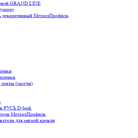
новой GRAND LINE
ynergy
 декоративный МеталлПрофиль
ленки
 пленки
ленты (скотчи)
Ь
и РУСЬ D-bork
атели МеталлПрофиль
жатели для мягкой кровли