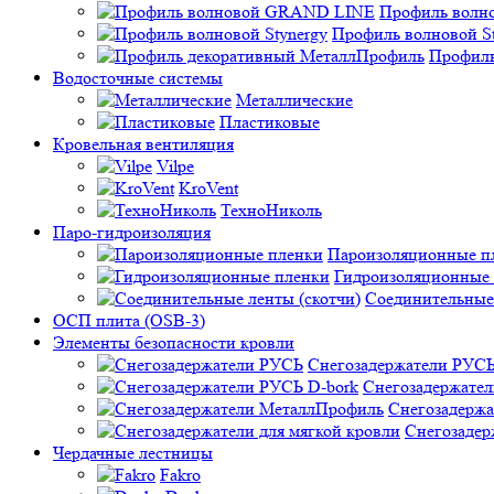
Профиль вол
Профиль волновой St
Профиль
Водосточные системы
Металлические
Пластиковые
Кровельная вентиляция
Vilpe
KroVent
ТехноНиколь
Паро-гидроизоляция
Пароизоляционные п
Гидроизоляционные
Соединительные 
ОСП плита (OSB-3)
Элементы безопасности кровли
Снегозадержатели РУС
Снегозадержател
Снегозадерж
Снегозадер
Чердачные лестницы
Fakro