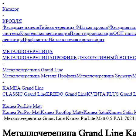
-
Каталог
-
КРОВЛЯ
Фасадные панели
Гибкая черепица (Мягкая кровля)
Фасадная пл
системы
Кровельная вентиляция
Паро-гидроизоляция
ОСП плита
лестницы
Профнастил
Наплавляемая кровля брит
-
МЕТАЛЛОЧЕРЕПИЦА
МЕТАЛЛОЧЕРЕПИЦА
ПРОФИЛЬ ДЕКОРАТИВНЫЙ ВОЛН
-
Металлочерепица Grand Line
Металлочерепица Металл Профиль
Металлочерепица Stynergy
М
-
KAMEA Grand Line
CLASSIC Grand Line
KREDO Grand Line
KVINTA PLUS Grand L
-
Kamea PurLite Matt
Kamea PurPro Matt
Kamea Rooftop Matte
Kamea Satin
Kamea Satin 
-
Металлочерепица Grand Line Kamea PurLite Matt 0,5 RAL 7024 м
Металлочерепица Grand Line Kam