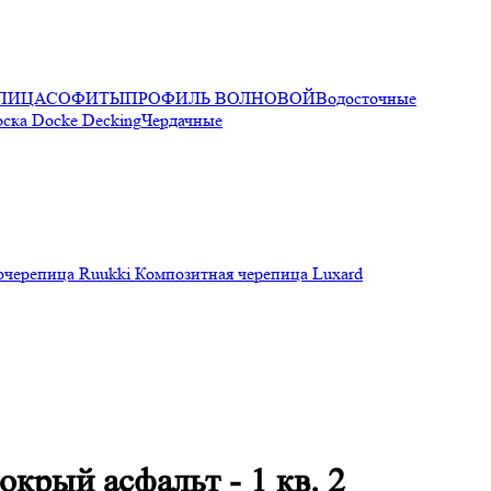
ПИЦА
СОФИТЫ
ПРОФИЛЬ ВОЛНОВОЙ
Водосточные
оска Docke Decking
Чердачные
очерепица Ruukki
Композитная черепица Luxard
крый асфальт - 1 кв. 2