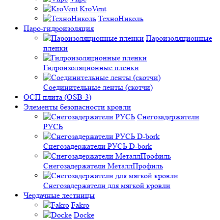
KroVent
ТехноНиколь
Паро-гидроизоляция
Пароизоляционные
пленки
Гидроизоляционные пленки
Соединительные ленты (скотчи)
ОСП плита (OSB-3)
Элементы безопасности кровли
Снегозадержатели
РУСЬ
Снегозадержатели РУСЬ D-bork
Снегозадержатели МеталлПрофиль
Снегозадержатели для мягкой кровли
Чердачные лестницы
Fakro
Docke