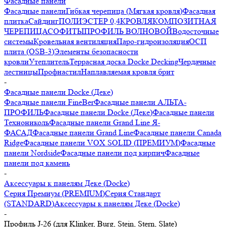
Фасадные панели
Фасадные панели
Гибкая черепица (Мягкая кровля)
Фасадная
плитка
Сайдинг
ПОЛИЭСТЕР 0,4
КРОВЛЯ
КОМПОЗИТНАЯ
ЧЕРЕПИЦА
СОФИТЫ
ПРОФИЛЬ ВОЛНОВОЙ
Водосточные
системы
Кровельная вентиляция
Паро-гидроизоляция
ОСП
плита (OSB-3)
Элементы безопасности
кровли
Утеплитель
Террасная доска Docke Decking
Чердачные
лестницы
Профнастил
Наплавляемая кровля брит
-
Фасадные панели Docke (Деке)
Фасадные панели FineBer
Фасадные панели АЛЬТА-
ПРОФИЛЬ
Фасадные панели Docke (Деке)
Фасадные панели
Технониколь
Фасадные панели Grand Line Я-
ФАСАД
Фасадные панели Grand Line
Фасадные панели Canada
Ridge
Фасадные панели VOX SOLID (ПРЕМИУМ)
Фасадные
панели Nordside
Фасадные панели под кирпич
Фасадные
панели под камень
-
Аксессуары к панелям Деке (Docke)
Серия Премиум (PREMIUM)
Серия Стандарт
(STANDARD)
Аксессуары к панелям Деке (Docke)
-
Профиль J-26 (для Klinker, Burg, Stein, Stern, Slate)