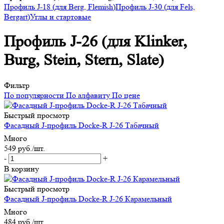
Профиль J-18 (для Berg, Flemish)
Профиль J-30 (для Fels,
Bergart)
Углы и стартовые
Профиль J-26 (для Klinker,
Burg, Stein, Stern, Slate)
Фильтр
По популярности
По алфавиту
По цене
Быстрый просмотр
Фасадный J-профиль Docke-R J-26 Табачный
Много
549
руб.
/шт.
-
+
В корзину
Быстрый просмотр
Фасадный J-профиль Docke-R J-26 Карамельный
Много
484
руб.
/шт.