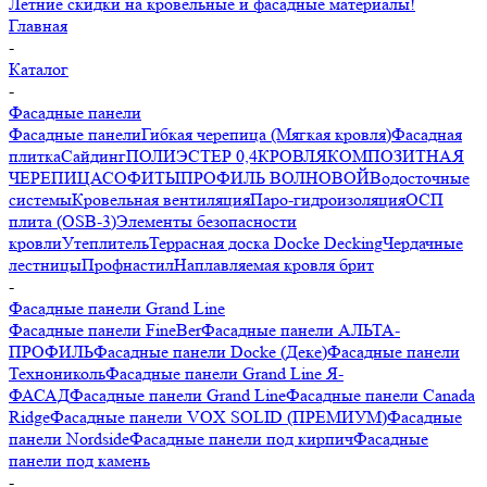
Летние скидки на кровельные и фасадные материалы!
Главная
-
Каталог
-
Фасадные панели
Фасадные панели
Гибкая черепица (Мягкая кровля)
Фасадная
плитка
Сайдинг
ПОЛИЭСТЕР 0,4
КРОВЛЯ
КОМПОЗИТНАЯ
ЧЕРЕПИЦА
СОФИТЫ
ПРОФИЛЬ ВОЛНОВОЙ
Водосточные
системы
Кровельная вентиляция
Паро-гидроизоляция
ОСП
плита (OSB-3)
Элементы безопасности
кровли
Утеплитель
Террасная доска Docke Decking
Чердачные
лестницы
Профнастил
Наплавляемая кровля брит
-
Фасадные панели Grand Line
Фасадные панели FineBer
Фасадные панели АЛЬТА-
ПРОФИЛЬ
Фасадные панели Docke (Деке)
Фасадные панели
Технониколь
Фасадные панели Grand Line Я-
ФАСАД
Фасадные панели Grand Line
Фасадные панели Canada
Ridge
Фасадные панели VOX SOLID (ПРЕМИУМ)
Фасадные
панели Nordside
Фасадные панели под кирпич
Фасадные
панели под камень
-