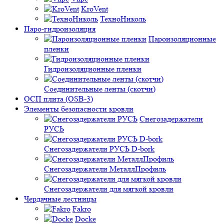
KroVent
ТехноНиколь
Паро-гидроизоляция
Пароизоляционные
пленки
Гидроизоляционные пленки
Соединительные ленты (скотчи)
ОСП плита (OSB-3)
Элементы безопасности кровли
Снегозадержатели
РУСЬ
Снегозадержатели РУСЬ D-bork
Снегозадержатели МеталлПрофиль
Снегозадержатели для мягкой кровли
Чердачные лестницы
Fakro
Docke