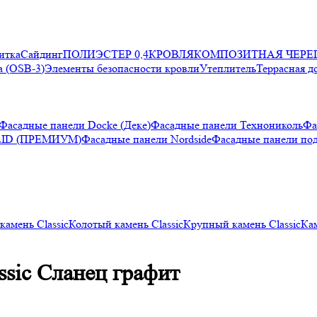
итка
Сайдинг
ПОЛИЭСТЕР 0,4
КРОВЛЯ
КОМПОЗИТНАЯ ЧЕРЕ
 (OSB-3)
Элементы безопасности кровли
Утеплитель
Террасная д
Фасадные панели Docke (Деке)
Фасадные панели Технониколь
Фа
LID (ПРЕМИУМ)
Фасадные панели Nordside
Фасадные панели по
камень Classic
Колотый камень Classic
Крупный камень Classic
Кам
ssic Сланец графит