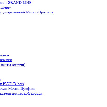
новой GRAND LINE
ynergy
 декоративный МеталлПрофиль
ленки
 пленки
ленты (скотчи)
Ь
и РУСЬ D-bork
атели МеталлПрофиль
жатели для мягкой кровли