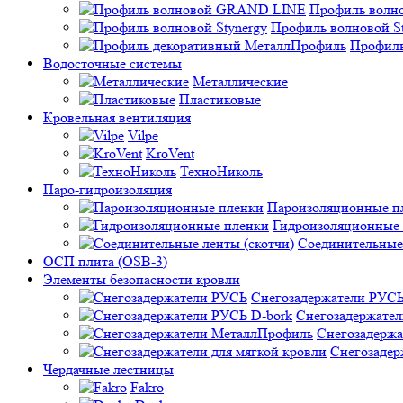
Профиль вол
Профиль волновой St
Профиль
Водосточные системы
Металлические
Пластиковые
Кровельная вентиляция
Vilpe
KroVent
ТехноНиколь
Паро-гидроизоляция
Пароизоляционные п
Гидроизоляционные
Соединительные 
ОСП плита (OSB-3)
Элементы безопасности кровли
Снегозадержатели РУС
Снегозадержател
Снегозадерж
Снегозадер
Чердачные лестницы
Fakro