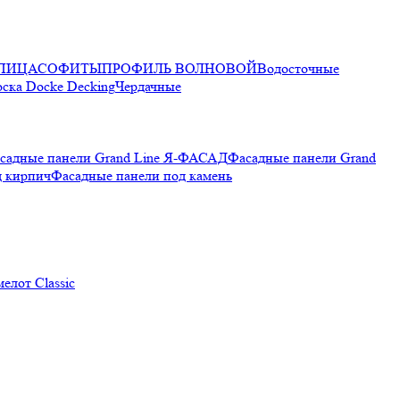
ПИЦА
СОФИТЫ
ПРОФИЛЬ ВОЛНОВОЙ
Водосточные
оска Docke Decking
Чердачные
садные панели Grand Line Я-ФАСАД
Фасадные панели Grand
д кирпич
Фасадные панели под камень
елот Classic