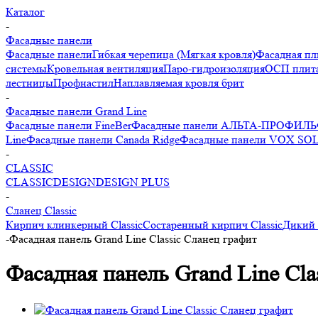
Каталог
-
Фасадные панели
Фасадные панели
Гибкая черепица (Мягкая кровля)
Фасадная пл
системы
Кровельная вентиляция
Паро-гидроизоляция
ОСП плита
лестницы
Профнастил
Наплавляемая кровля брит
-
Фасадные панели Grand Line
Фасадные панели FineBer
Фасадные панели АЛЬТА-ПРОФИЛЬ
Line
Фасадные панели Canada Ridge
Фасадные панели VOX SO
-
CLASSIC
CLASSIC
DESIGN
DESIGN PLUS
-
Сланец Classic
Кирпич клинкерный Classic
Состаренный кирпич Classic
Дикий 
-
Фасадная панель Grand Line Classic Сланец графит
Фасадная панель Grand Line Cla