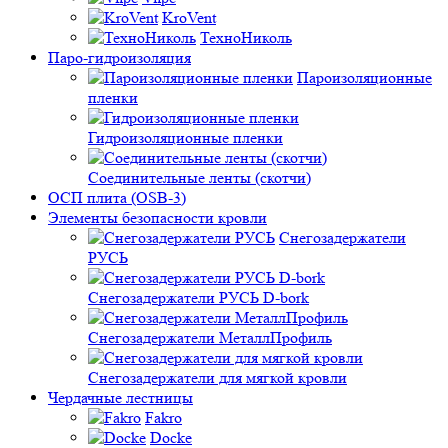
KroVent
ТехноНиколь
Паро-гидроизоляция
Пароизоляционные
пленки
Гидроизоляционные пленки
Соединительные ленты (скотчи)
ОСП плита (OSB-3)
Элементы безопасности кровли
Снегозадержатели
РУСЬ
Снегозадержатели РУСЬ D-bork
Снегозадержатели МеталлПрофиль
Снегозадержатели для мягкой кровли
Чердачные лестницы
Fakro
Docke