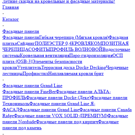
Летние скидки на кровельные и фасадные материалы!
Главная
-
Каталог
-
Фасадные панели
Фасадные панели
Гибкая черепица (Мягкая кровля)
Фасадная
плитка
Сайдинг
ПОЛИЭСТЕР 0,4
КРОВЛЯ
КОМПОЗИТНАЯ
ЧЕРЕПИЦА
СОФИТЫ
ПРОФИЛЬ ВОЛНОВОЙ
Водосточные
системы
Кровельная вентиляция
Паро-гидроизоляция
ОСП
плита (OSB-3)
Элементы безопасности
кровли
Утеплитель
Террасная доска Docke Decking
Чердачные
лестницы
Профнастил
Наплавляемая кровля брит
-
Фасадные панели Grand Line
Фасадные панели FineBer
Фасадные панели АЛЬТА-
ПРОФИЛЬ
Фасадные панели Docke (Деке)
Фасадные панели
Технониколь
Фасадные панели Grand Line Я-
ФАСАД
Фасадные панели Grand Line
Фасадные панели Canada
Ridge
Фасадные панели VOX SOLID (ПРЕМИУМ)
Фасадные
панели Nordside
Фасадные панели под кирпич
Фасадные
панели под камень
-