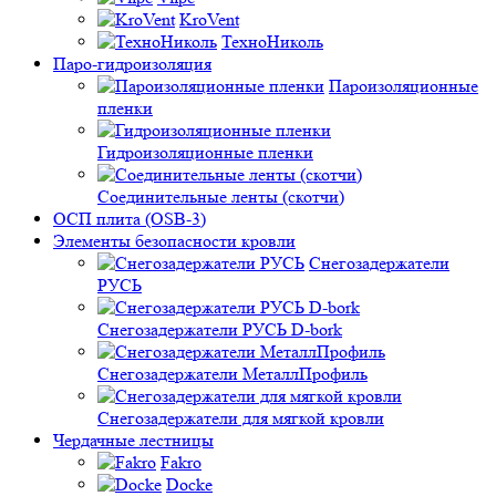
KroVent
ТехноНиколь
Паро-гидроизоляция
Пароизоляционные
пленки
Гидроизоляционные пленки
Соединительные ленты (скотчи)
ОСП плита (OSB-3)
Элементы безопасности кровли
Снегозадержатели
РУСЬ
Снегозадержатели РУСЬ D-bork
Снегозадержатели МеталлПрофиль
Снегозадержатели для мягкой кровли
Чердачные лестницы
Fakro
Docke