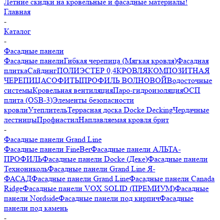
Летние скидки на кровельные и фасадные материалы!
Главная
-
Каталог
-
Фасадные панели
Фасадные панели
Гибкая черепица (Мягкая кровля)
Фасадная
плитка
Сайдинг
ПОЛИЭСТЕР 0,4
КРОВЛЯ
КОМПОЗИТНАЯ
ЧЕРЕПИЦА
СОФИТЫ
ПРОФИЛЬ ВОЛНОВОЙ
Водосточные
системы
Кровельная вентиляция
Паро-гидроизоляция
ОСП
плита (OSB-3)
Элементы безопасности
кровли
Утеплитель
Террасная доска Docke Decking
Чердачные
лестницы
Профнастил
Наплавляемая кровля брит
-
Фасадные панели Grand Line
Фасадные панели FineBer
Фасадные панели АЛЬТА-
ПРОФИЛЬ
Фасадные панели Docke (Деке)
Фасадные панели
Технониколь
Фасадные панели Grand Line Я-
ФАСАД
Фасадные панели Grand Line
Фасадные панели Canada
Ridge
Фасадные панели VOX SOLID (ПРЕМИУМ)
Фасадные
панели Nordside
Фасадные панели под кирпич
Фасадные
панели под камень
-