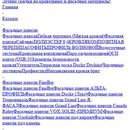
Летние скидки на кровельные и фасадные материалы!
Главная
-
Каталог
-
Фасадные панели
Фасадные панели
Гибкая черепица (Мягкая кровля)
Фасадная
плитка
Сайдинг
ПОЛИЭСТЕР 0,4
КРОВЛЯ
КОМПОЗИТНАЯ
ЧЕРЕПИЦА
СОФИТЫ
ПРОФИЛЬ ВОЛНОВОЙ
Водосточные
системы
Кровельная вентиляция
Паро-гидроизоляция
ОСП
плита (OSB-3)
Элементы безопасности
кровли
Утеплитель
Террасная доска Docke Decking
Чердачные
лестницы
Профнастил
Наплавляемая кровля брит
-
Фасадные панели FineBer
Фасадные панели FineBer
Фасадные панели АЛЬТА-
ПРОФИЛЬ
Фасадные панели Docke (Деке)
Фасадные панели
Технониколь
Фасадные панели Grand Line Я-
ФАСАД
Фасадные панели Grand Line
Фасадные панели Canada
Ridge
Фасадные панели VOX SOLID (ПРЕМИУМ)
Фасадные
панели Nordside
Фасадные панели под кирпич
Фасадные
панели под камень
-