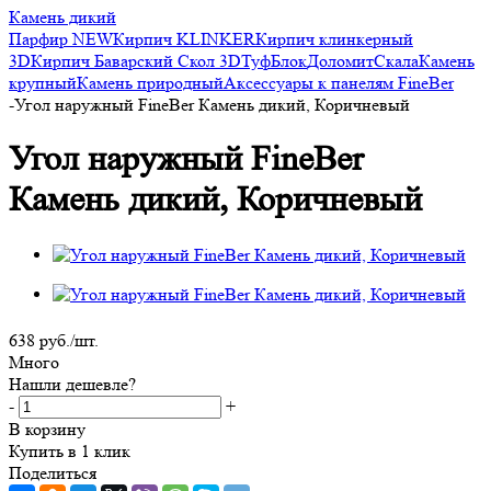
Камень дикий
Парфир NEW
Кирпич KLINKER
Кирпич клинкерный
3D
Кирпич Баварский
Скол 3D
Туф
Блок
Доломит
Скала
Камень
крупный
Камень природный
Аксессуары к панелям FineBer
-
Угол наружный FineBer Камень дикий, Коричневый
Угол наружный FineBer
Камень дикий, Коричневый
638
руб.
/шт.
Много
Нашли дешевле?
-
+
В корзину
Купить в 1 клик
Поделиться