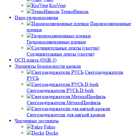
KroVent
ТехноНиколь
Паро-гидроизоляция
Пароизоляционные
пленки
Гидроизоляционные пленки
Соединительные ленты (скотчи)
ОСП плита (OSB-3)
Элементы безопасности кровли
Снегозадержатели
РУСЬ
Снегозадержатели РУСЬ D-bork
Снегозадержатели МеталлПрофиль
Снегозадержатели для мягкой кровли
Чердачные лестницы
Fakro
Docke