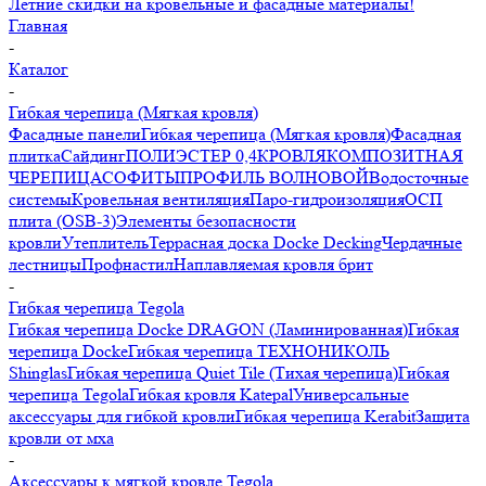
Летние скидки на кровельные и фасадные материалы!
Главная
-
Каталог
-
Гибкая черепица (Мягкая кровля)
Фасадные панели
Гибкая черепица (Мягкая кровля)
Фасадная
плитка
Сайдинг
ПОЛИЭСТЕР 0,4
КРОВЛЯ
КОМПОЗИТНАЯ
ЧЕРЕПИЦА
СОФИТЫ
ПРОФИЛЬ ВОЛНОВОЙ
Водосточные
системы
Кровельная вентиляция
Паро-гидроизоляция
ОСП
плита (OSB-3)
Элементы безопасности
кровли
Утеплитель
Террасная доска Docke Decking
Чердачные
лестницы
Профнастил
Наплавляемая кровля брит
-
Гибкая черепица Tegola
Гибкая черепица Docke DRAGON (Ламинированная)
Гибкая
черепица Docke
Гибкая черепица ТЕХНОНИКОЛЬ
Shinglas
Гибкая черепица Quiet Tile (Тихая черепица)
Гибкая
черепица Tegola
Гибкая кровля Katepal
Универсальные
аксессуары для гибкой кровли
Гибкая черепица Kerabit
Защита
кровли от мха
-
Аксессуары к мягкой кровле Tegola