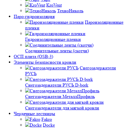
KroVent
ТехноНиколь
Паро-гидроизоляция
Пароизоляционные
пленки
Гидроизоляционные пленки
Соединительные ленты (скотчи)
ОСП плита (OSB-3)
Элементы безопасности кровли
Снегозадержатели
РУСЬ
Снегозадержатели РУСЬ D-bork
Снегозадержатели МеталлПрофиль
Снегозадержатели для мягкой кровли
Чердачные лестницы
Fakro
Docke